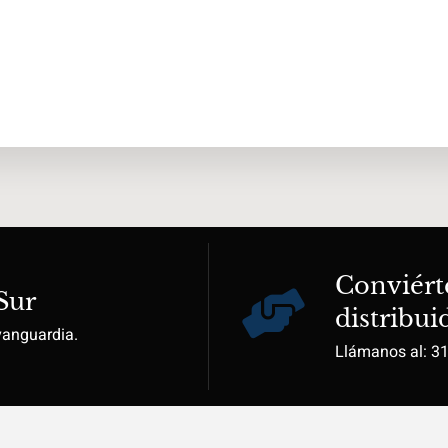
Conviért
Sur
distribui
vanguardia.
Llámanos al: 3