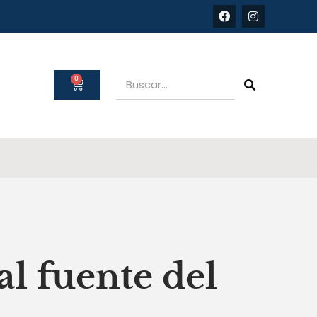
0
al fuente del