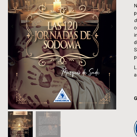
N
p
d
c
i
d
S
p
L
a
G