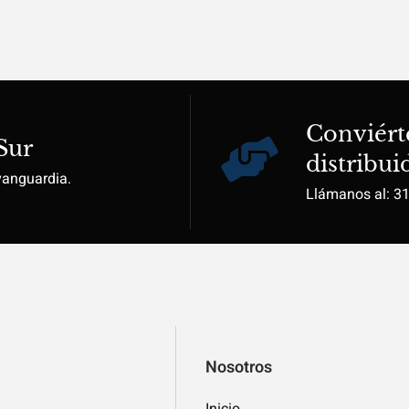
Conviért
Sur
distribui
vanguardia.
Llámanos al: 3
Nosotros
Inicio